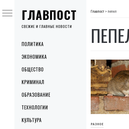
Skip
ГЛАВПОСТ
to
Главпост
>
пепел
content
ПЕПЕ
СВЕЖИЕ И ГЛАВНЫЕ НОВОСТИ
Primary
ПОЛИТИКА
Menu
ЭКОНОМИКА
ОБЩЕСТВО
КРИМИНАЛ
ОБРАЗОВАНИЕ
ТЕХНОЛОГИИ
КУЛЬТУРА
РАЗНОЕ