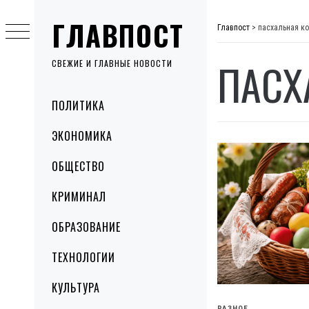
Skip
ГЛАВПОСТ
to
Главпост
>
пасхальная ко
content
ПАСХ
СВЕЖИЕ И ГЛАВНЫЕ НОВОСТИ
Primary
ПОЛИТИКА
Menu
ЭКОНОМИКА
ОБЩЕСТВО
КРИМИНАЛ
ОБРАЗОВАНИЕ
ТЕХНОЛОГИИ
КУЛЬТУРА
РАЗНОЕ