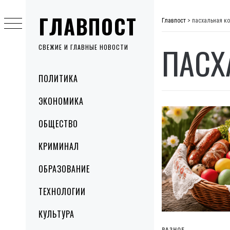
Skip
ГЛАВПОСТ
to
Главпост
>
пасхальная к
content
ПАСХ
СВЕЖИЕ И ГЛАВНЫЕ НОВОСТИ
Primary
ПОЛИТИКА
Menu
ЭКОНОМИКА
ОБЩЕСТВО
КРИМИНАЛ
ОБРАЗОВАНИЕ
ТЕХНОЛОГИИ
КУЛЬТУРА
РАЗНОЕ