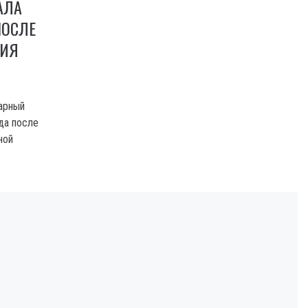
АЛА
ПОСЛЕ
ВИЯ
парный
да после
ной