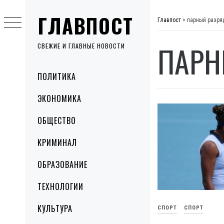
Skip
ГЛАВПОСТ
to
Главпост
>
парный разря
content
ПАРН
СВЕЖИЕ И ГЛАВНЫЕ НОВОСТИ
Primary
ПОЛИТИКА
Menu
ЭКОНОМИКА
ОБЩЕСТВО
КРИМИНАЛ
ОБРАЗОВАНИЕ
ТЕХНОЛОГИИ
КУЛЬТУРА
СПОРТ
СПОРТ