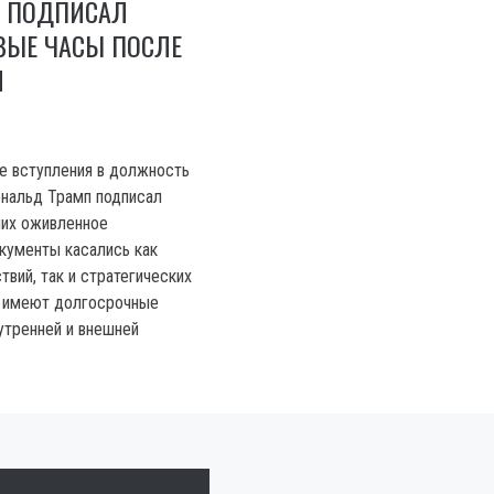
Ы ПОДПИСАЛ
ВЫЕ ЧАСЫ ПОСЛЕ
И
е вступления в должность
нальд Трамп подписал
ших оживленное
кументы касались как
вий, так и стратегических
е имеют долгосрочные
утренней и внешней