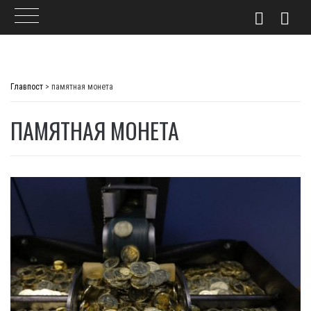
Skip
to
Главпост
>
памятная монета
content
ПАМЯТНАЯ МОНЕТА