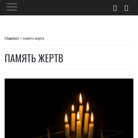
Skip
to
Главпост
>
память жертв
content
ПАМЯТЬ ЖЕРТВ