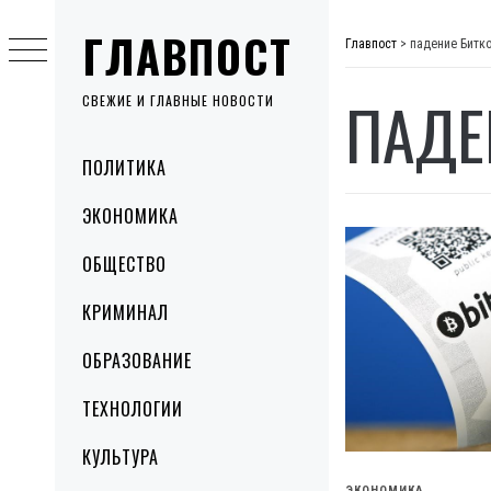
Skip
ГЛАВПОСТ
to
Главпост
>
падение Битк
content
ПАДЕ
СВЕЖИЕ И ГЛАВНЫЕ НОВОСТИ
Primary
ПОЛИТИКА
Menu
ЭКОНОМИКА
ОБЩЕСТВО
КРИМИНАЛ
ОБРАЗОВАНИЕ
ТЕХНОЛОГИИ
КУЛЬТУРА
ЭКОНОМИКА