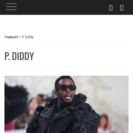
Skip
to
Главпост
>
P. Diddy
content
P. DIDDY