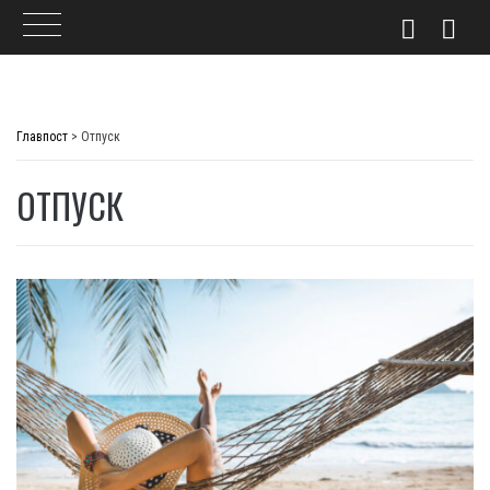
Skip
to
Главпост
>
Отпуск
content
ОТПУСК