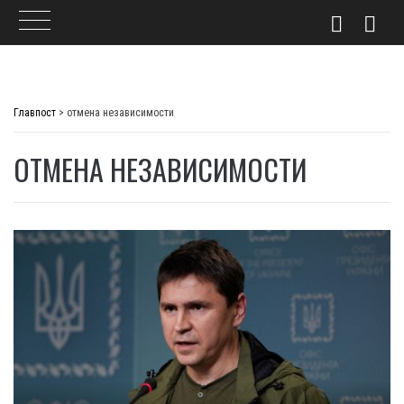
Skip
to
Главпост
>
отмена независимости
content
ОТМЕНА НЕЗАВИСИМОСТИ