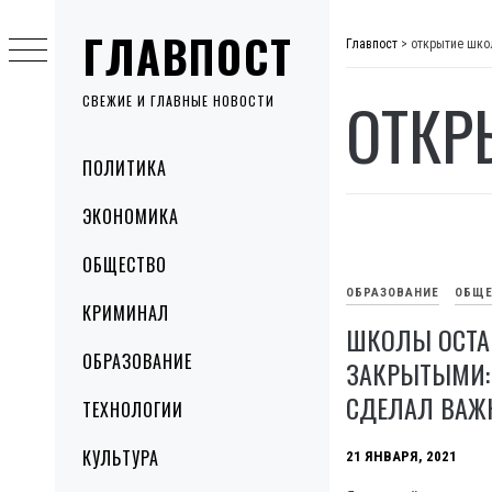
Skip
ГЛАВПОСТ
to
Главпост
>
открытие шко
content
ОТКР
СВЕЖИЕ И ГЛАВНЫЕ НОВОСТИ
Primary
ПОЛИТИКА
Menu
ЭКОНОМИКА
ОБЩЕСТВО
ОБРАЗОВАНИЕ
ОБЩЕ
КРИМИНАЛ
ШКОЛЫ ОСТА
ОБРАЗОВАНИЕ
ЗАКРЫТЫМИ:
СДЕЛАЛ ВАЖ
ТЕХНОЛОГИИ
КУЛЬТУРА
21 ЯНВАРЯ, 2021