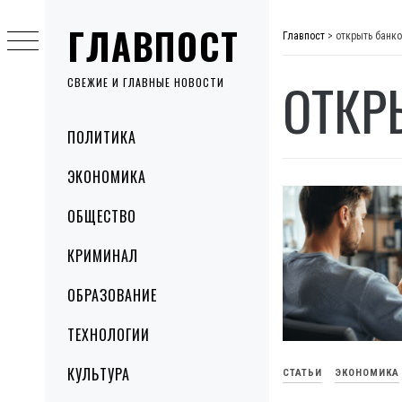
Skip
ГЛАВПОСТ
to
Главпост
>
открыть банко
content
ОТКР
СВЕЖИЕ И ГЛАВНЫЕ НОВОСТИ
Primary
ПОЛИТИКА
Menu
ЭКОНОМИКА
ОБЩЕСТВО
КРИМИНАЛ
ОБРАЗОВАНИЕ
ТЕХНОЛОГИИ
КУЛЬТУРА
СТАТЬИ
ЭКОНОМИКА