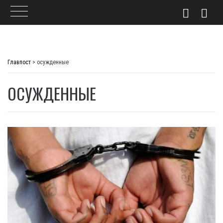
Skip
to
Главпост
>
осужденные
content
ОСУЖДЕННЫЕ