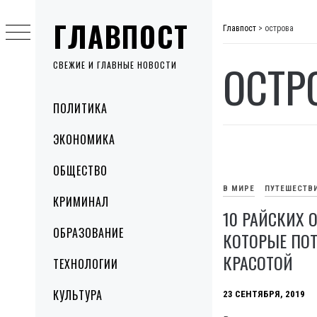
Skip
ГЛАВПОСТ
to
Главпост
>
острова
content
ОСТР
СВЕЖИЕ И ГЛАВНЫЕ НОВОСТИ
Primary
ПОЛИТИКА
Menu
ЭКОНОМИКА
ОБЩЕСТВО
В МИРЕ
ПУТЕШЕСТВ
КРИМИНАЛ
10 РАЙСКИХ 
ОБРАЗОВАНИЕ
КОТОРЫЕ ПОТ
КРАСОТОЙ
ТЕХНОЛОГИИ
КУЛЬТУРА
23 СЕНТЯБРЯ, 2019