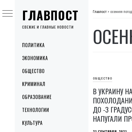
Skip
ГЛАВПОСТ
to
Главпост
>
осенняя пого
content
ОСЕН
СВЕЖИЕ И ГЛАВНЫЕ НОВОСТИ
Primary
ПОЛИТИКА
Menu
ЭКОНОМИКА
ОБЩЕСТВО
ОБЩЕСТВО
КРИМИНАЛ
В УКРАИНУ Н
ОБРАЗОВАНИЕ
ПОХОЛОДАНИ
ДО -3 ГРАДУ
ТЕХНОЛОГИИ
НАПУГАЛИ П
КУЛЬТУРА
21 СЕНТЯБРЯ, 2021