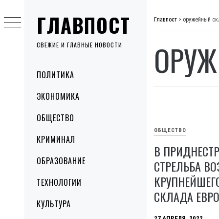
Skip
ГЛАВПОСТ
to
Главпост
>
оружейный ск
content
ОРУЖ
СВЕЖИЕ И ГЛАВНЫЕ НОВОСТИ
Primary
ПОЛИТИКА
Menu
ЭКОНОМИКА
ОБЩЕСТВО
ОБЩЕСТВО
КРИМИНАЛ
В ПРИДНЕСТР
ОБРАЗОВАНИЕ
СТРЕЛЬБА ВО
КРУПНЕЙШЕГ
ТЕХНОЛОГИИ
СКЛАДА ЕВР
КУЛЬТУРА
27 АПРЕЛЯ, 2022