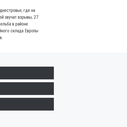
днестровье, где на
ей звучат взрывы, 27
рельба в районе
йного склада Европы
а.