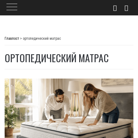
Skip
to
Главпост
>
ортопедический матрас
content
ОРТОПЕДИЧЕСКИЙ МАТРАС