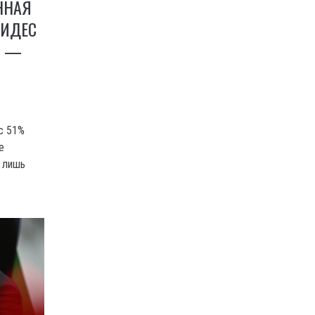
ННАЯ
ФИДЕС
И —
 с 51%
е
 лишь