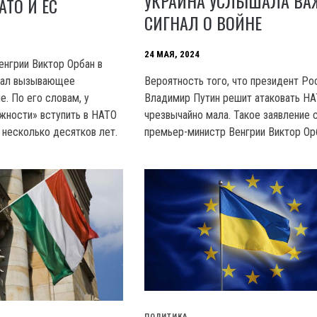
УКРАИНА УСЛЫШАЛА В
АТО И ЕС
СИГНАЛ О ВОЙНЕ
24 МАЯ, 2024
нгрии Виктор Орбан в
Вероятность того, что президент Ро
лал вызывающее
Владимир Путин решит атаковать HA
е. По его словам, у
чрезвычайно мала. Такое заявление 
жности» вступить в HATO
премьер-министр Венгрии Виктор Ор
 несколько десятков лет.
ПОЛИТИКА