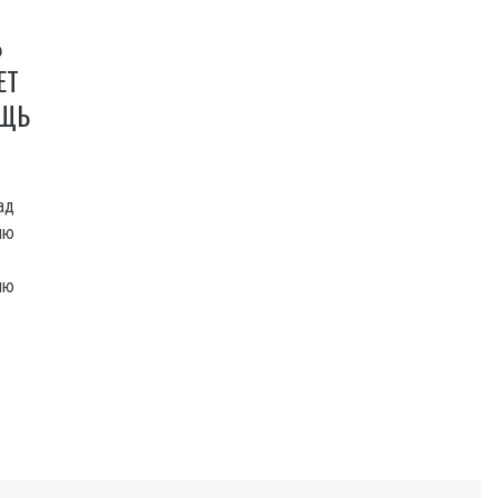
Ь
ЕТ
ОЩЬ
ад
ию
ию