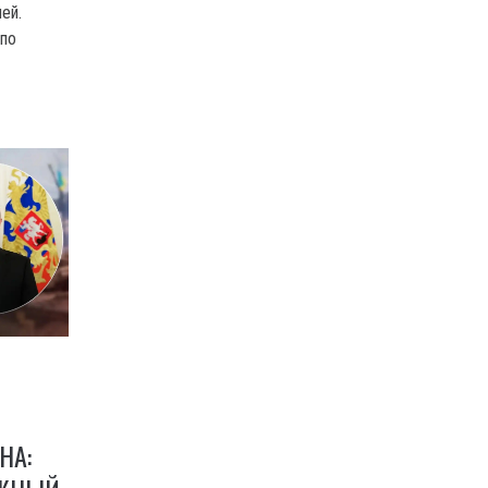
ей.
 по
НА: