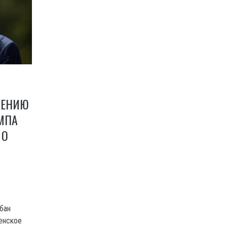
ЩЕНИЮ
АМПА
 О
бан
енское