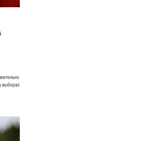
А
ожительно
а выборах