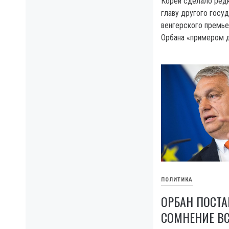
Кореи сделало редк
главу другого госуд
венгерского премье
Орбана «примером д
ПОЛИТИКА
ОРБАН ПОСТ
СОМНЕНИЕ В