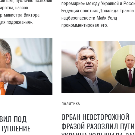
ий шаг, публично похвалив
перемирие» между Украиной и Росси
арства, назвав
Будущий советник Дональда Трампа
р-министра Виктора
нацбезопасности Майк Уолц
ля подражания».
прокомментировал это.
ПОЛИТИКА
ОРБАН НЕОСТОРОЖНОЙ
АВИЛ ПОД
ФРАЗОЙ РАЗОЗЛИЛ ПУТИ
СТУПЛЕНИЕ