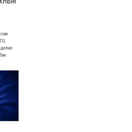
АЖНЫЙ
ссии
TO,
сделал
бан.