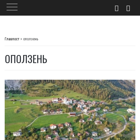
Skip
to
Главпост
>
оползень
content
ОПОЛЗЕНЬ