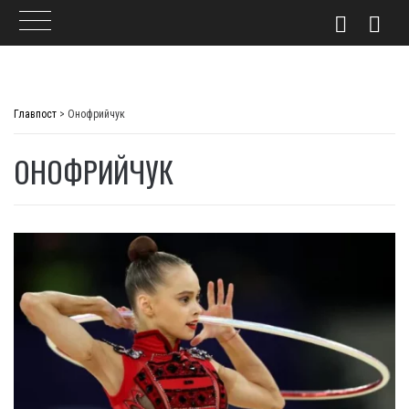
Skip
to
Главпост
>
Онофрийчук
content
ОНОФРИЙЧУК