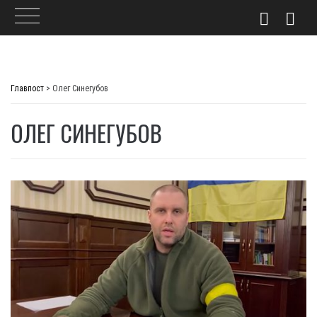
Skip
to
Главпост
>
Олег Синегубов
content
ОЛЕГ СИНЕГУБОВ