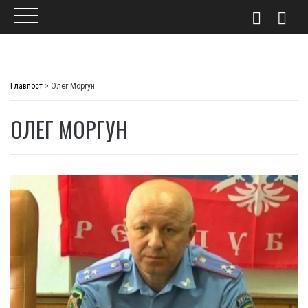
Skip
to
Главпост
>
Олег Моргун
content
ОЛЕГ МОРГУН