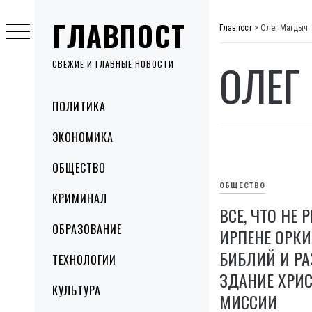
Skip
ГЛАВПОСТ
to
Главпост
>
Олег Магдыч
content
ОЛЕГ
СВЕЖИЕ И ГЛАВНЫЕ НОВОСТИ
Primary
ПОЛИТИКА
Menu
ЭКОНОМИКА
ОБЩЕСТВО
ОБЩЕСТВО
КРИМИНАЛ
ВСЕ, ЧТО НЕ Р
ОБРАЗОВАНИЕ
ИРПЕНЕ ОРК
БИБЛИЙ И Р
ТЕХНОЛОГИИ
ЗДАНИЕ ХРИ
КУЛЬТУРА
МИССИИ