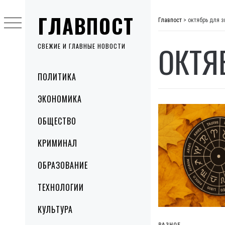
Skip
ГЛАВПОСТ
to
Главпост
>
октябрь для з
content
ОКТЯ
СВЕЖИЕ И ГЛАВНЫЕ НОВОСТИ
Primary
ПОЛИТИКА
Menu
ЭКОНОМИКА
ОБЩЕСТВО
КРИМИНАЛ
ОБРАЗОВАНИЕ
ТЕХНОЛОГИИ
КУЛЬТУРА
РАЗНОЕ