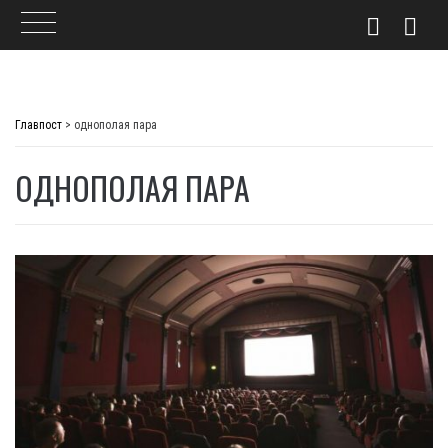
Skip
to
Главпост
>
однополая пара
content
ОДНОПОЛАЯ ПАРА