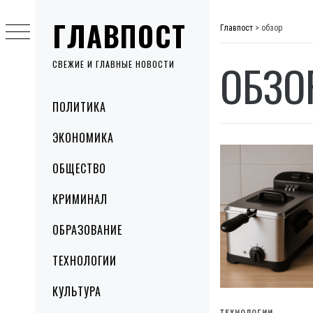
Skip
ГЛАВПОСТ
to
Главпост
>
обзор
content
ОБЗО
СВЕЖИЕ И ГЛАВНЫЕ НОВОСТИ
Primary
ПОЛИТИКА
Menu
ЭКОНОМИКА
ОБЩЕСТВО
КРИМИНАЛ
ОБРАЗОВАНИЕ
ТЕХНОЛОГИИ
КУЛЬТУРА
ТЕХНОЛОГИИ