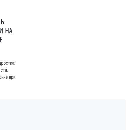
ТЬ
И НА
Е
дростка:
сти,
ание при