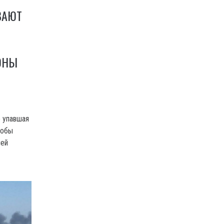
ВАЮТ
ОНЫ
о упавшая
кобы
ией