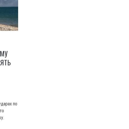
ЕМУ
НЯТЬ
ударах по
это
у.