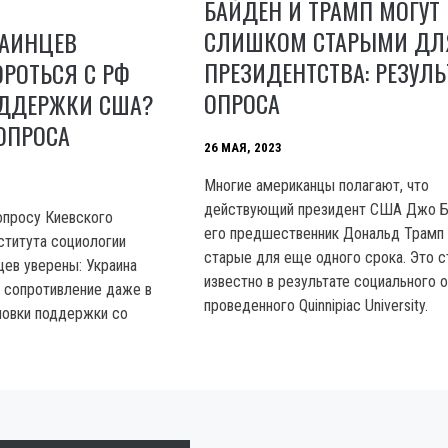
БАЙДЕН И ТРАМП МОГУТ
СЛИШКОМ СТАРЫМИ ДЛ
РАИНЦЕВ
ПРЕЗИДЕНТСТВА: РЕЗУЛ
РОТЬСЯ С РФ
ОПРОСА
ОДДЕРЖКИ США?
ОПРОСА
26 МАЯ, 2023
Многие американцы полагают, что
действующий президент США Джо Б
опросу Киевского
его предшественник Дональд Трамп
ститута социологии
старые для еще одного срока. Это с
цев уверены: Украина
известно в результате социального о
 сопротивление даже в
проведенного Quinnipiac University.
новки поддержки со