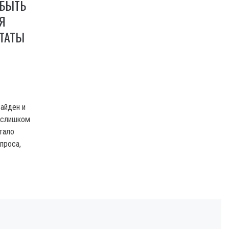
 БЫТЬ
Я
ЬТАТЫ
айден и
 слишком
тало
проса,