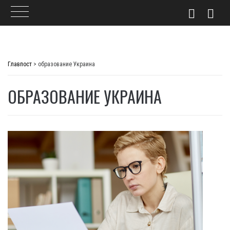
Skip
to
Главпост
>
образование Украина
content
ОБРАЗОВАНИЕ УКРАИНА