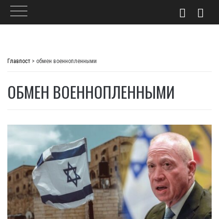
Skip
to
Главпост
>
обмен военнопленными
content
ОБМЕН ВОЕННОПЛЕННЫМИ