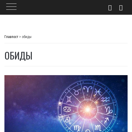
Skip
to
Главпост
>
обиды
content
ОБИДЫ