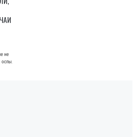
ЛИ,
ЧАИ
не не
 оспы.