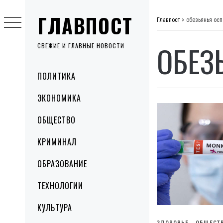
Skip
ГЛАВПОСТ
to
Главпост
>
обезьянья осп
content
ОБЕЗ
СВЕЖИЕ И ГЛАВНЫЕ НОВОСТИ
Primary
ПОЛИТИКА
Menu
ЭКОНОМИКА
ОБЩЕСТВО
КРИМИНАЛ
ОБРАЗОВАНИЕ
ТЕХНОЛОГИИ
КУЛЬТУРА
ЗДОРОВЬЕ
ОБЩЕСТ