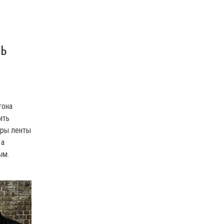
ТЬ
тона
ить
оры ленты
 а
ым.