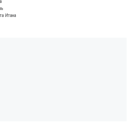
а
вь
та Итана