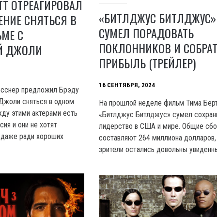
ТТ ОТРЕАГИРОВАЛ
«БИТЛДЖУС БИТЛДЖУС»
ЕНИЕ СНЯТЬСЯ В
СУМЕЛ ПОРАДОВАТЬ
МЕ С
ПОКЛОННИКОВ И СОБРА
Й ДЖОЛИ
ПРИБЫЛЬ (ТРЕЙЛЕР)
16 СЕНТЯБРЯ, 2024
сснер предложил Брэду
Джоли сняться в одном
На прошлой неделе фильм Тима Бер
ду этими актерами есть
«Битлджус Битлджус» сумел сохран
ия и они не хотят
лидерство в США и мире. Общие сб
 даже ради хороших
составляют 264 миллиона долларов,
зрители остались довольны увиденн