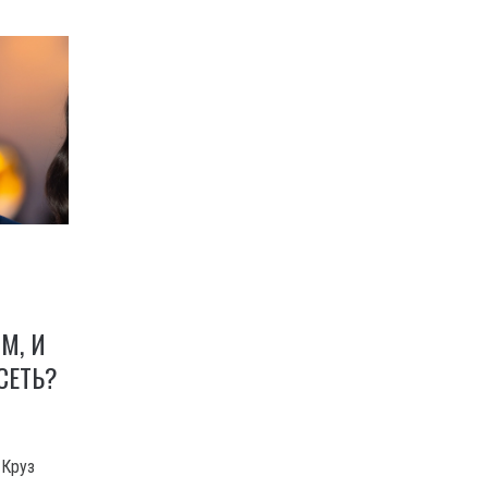
М, И
СЕТЬ?
 Круз