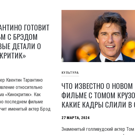
АНТИНО ГОТОВИТ
М С БРЭДОМ
ВЫЕ ДЕТАЛИ О
ОКРИТИК»
КУЛЬТУРА
ер Квентин Тарантино
ЧТО ИЗВЕСТНО О НОВОМ
явление относительно
ФИЛЬМЕ С ТОМОМ КРУЗО
ма «Кинокритик». Как
КАКИЕ КАДРЫ СЛИЛИ В 
тно последнем фильме
учит именитый актер Брэд
27 МАРТА, 2024
Знаменитый голливудский актер Том