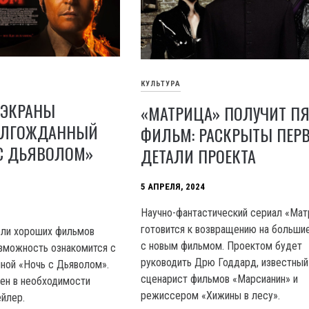
КУЛЬТУРА
 ЭКРАНЫ
«МАТРИЦА» ПОЛУЧИТ П
ОЛГОЖДАННЫЙ
ФИЛЬМ: РАСКРЫТЫ ПЕР
 С ДЬЯВОЛОМ»
ДЕТАЛИ ПРОЕКТА
5 АПРЕЛЯ, 2024
Научно-фантастический сериал «Мат
готовится к возвращению на больши
ели хороших фильмов
с новым фильмом. Проектом будет
зможность ознакомится с
руководить Дрю Годдард, известный
ной «Ночь с Дьяволом».
сценарист фильмов «Марсианин» и
рен в необходимости
режиссером «Хижины в лесу».
ейлер.