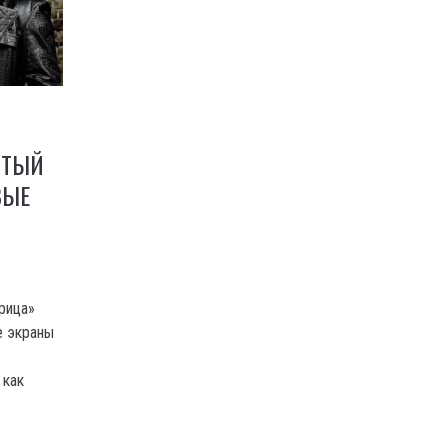
ЯТЫЙ
ВЫЕ
рица»
е экраны
 как