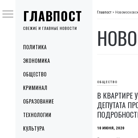
Skip
ГЛАВПОСТ
to
Главпост
>
Новомосковс
content
НОВО
СВЕЖИЕ И ГЛАВНЫЕ НОВОСТИ
Primary
ПОЛИТИКА
Menu
ЭКОНОМИКА
ОБЩЕСТВО
ОБЩЕСТВО
КРИМИНАЛ
В КВАРТИРЕ 
ОБРАЗОВАНИЕ
ДЕПУТАТА ПР
ПОДРОБНОСТ
ТЕХНОЛОГИИ
КУЛЬТУРА
10 ИЮНЯ, 2020