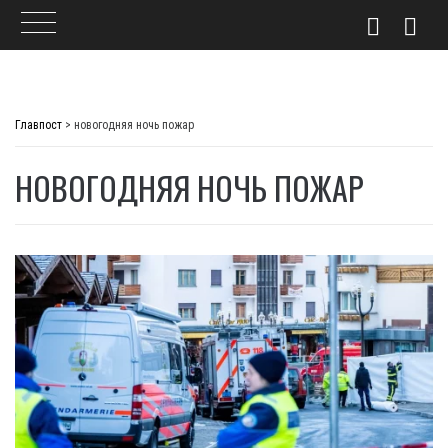
Skip
to
Главпост
>
новогодняя ночь пожар
content
НОВОГОДНЯЯ НОЧЬ ПОЖАР