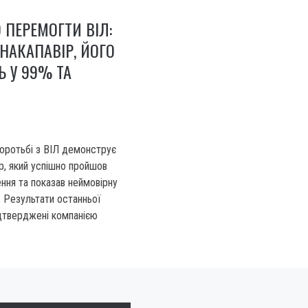
ПЕРЕМОГТИ ВІЛ:
ЕНАКАПАВІР, ЙОГО
Ь У 99% ТА
боротьбі з ВІЛ демонструє
р, який успішно пройшов
ення та показав неймовірну
 Результати останньої
дтверджені компанією