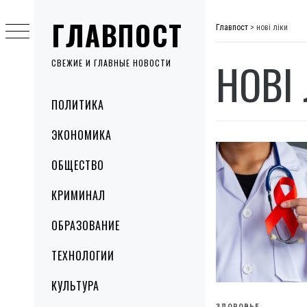
Skip
ГЛАВПОСТ
to
Главпост
>
нові ліки
content
НОВІ
СВЕЖИЕ И ГЛАВНЫЕ НОВОСТИ
Primary
ПОЛИТИКА
Menu
ЭКОНОМИКА
ОБЩЕСТВО
КРИМИНАЛ
ОБРАЗОВАНИЕ
ТЕХНОЛОГИИ
КУЛЬТУРА
ЗДОРОВЬЕ