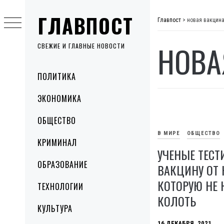
Skip
ГЛАВПОСТ
to
Главпост
>
новая вакцин
content
НОВА
СВЕЖИЕ И ГЛАВНЫЕ НОВОСТИ
Primary
ПОЛИТИКА
Menu
ЭКОНОМИКА
ОБЩЕСТВО
В МИРЕ
ОБЩЕСТВО
КРИМИНАЛ
УЧЕНЫЕ ТЕСТ
ОБРАЗОВАНИЕ
ВАКЦИНУ ОТ 
КОТОРУЮ НЕ 
ТЕХНОЛОГИИ
КОЛОТЬ
КУЛЬТУРА
16 ДЕКАБРЯ, 2021