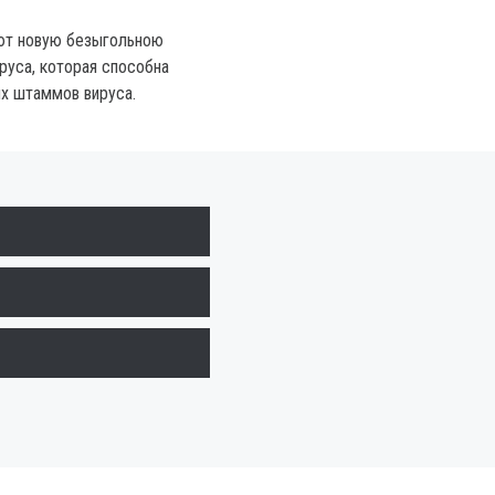
уют новую безыгольною
руса, которая способна
х штаммов вируса.