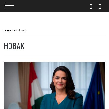
Skip
to
Главпост
>
Новак
content
НОВАК