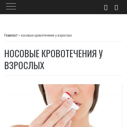
Skip
to
Главпост
>
носовые кровотечения у взрослых
content
НОСОВЫЕ КРОВОТЕЧЕНИЯ У
ВЗРОСЛЫХ