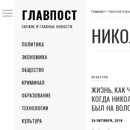
Skip
ГЛАВПОСТ
to
Главпост
>
Николай Кара
content
НИКО
СВЕЖИЕ И ГЛАВНЫЕ НОВОСТИ
Primary
ПОЛИТИКА
Menu
ЭКОНОМИКА
ОБЩЕСТВО
КУЛЬТУРА
КРИМИНАЛ
ЖИЗНЬ, КАК Ч
ОБРАЗОВАНИЕ
КОГДА НИКО
БЫЛ НА ВОЛО
ТЕХНОЛОГИИ
КУЛЬТУРА
26 ОКТЯБРЯ, 2018