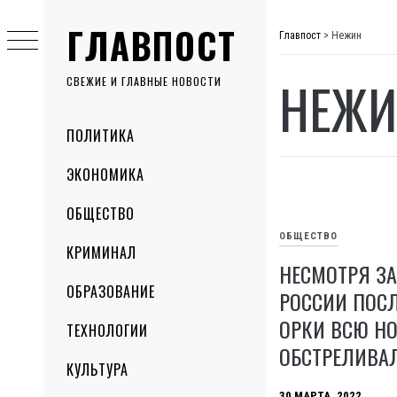
Skip
ГЛАВПОСТ
to
Главпост
>
Нежин
content
НЕЖ
СВЕЖИЕ И ГЛАВНЫЕ НОВОСТИ
Primary
ПОЛИТИКА
Menu
ЭКОНОМИКА
ОБЩЕСТВО
ОБЩЕСТВО
КРИМИНАЛ
НЕСМОТРЯ З
ОБРАЗОВАНИЕ
РОССИИ ПОСЛ
ОРКИ ВСЮ Н
ТЕХНОЛОГИИ
ОБСТРЕЛИВА
КУЛЬТУРА
30 МАРТА, 2022