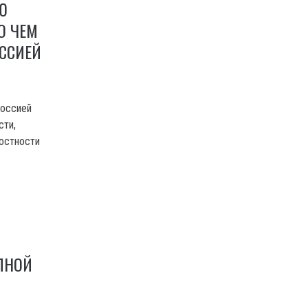
Ю
О ЧЕМ
ОССИЕЙ
россией
сти,
лостности
ЛНОЙ