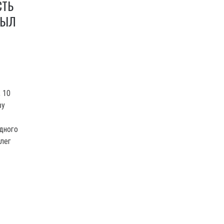
СТЬ
РЫЛ
 10
ву
дного
лег