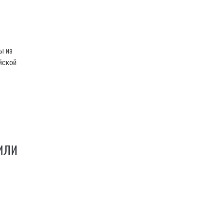
ы из
йской
ИЛИ