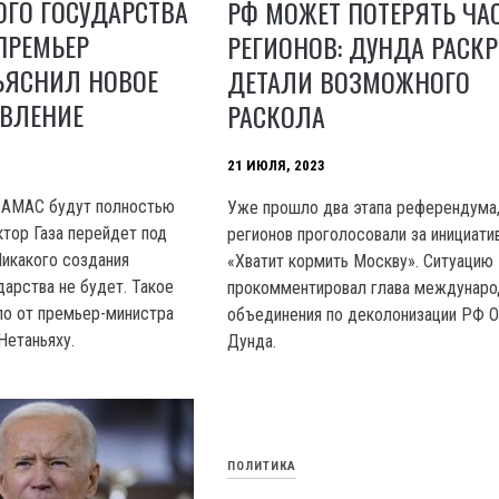
ГО ГОСУДАРСТВА
РФ МОЖЕТ ПОТЕРЯТЬ ЧА
ПРЕМЬЕР
РЕГИОНОВ: ДУНДА РАСК
ЪЯСНИЛ НОВОЕ
ДЕТАЛИ ВОЗМОЖНОГО
ЯВЛЕНИЕ
РАСКОЛА
21 ИЮЛЯ, 2023
XAMAC будут полностью
Уже прошло два этапа референдума,
ктор Газа перейдет под
регионов проголосовали за инициати
Никакого создания
«Хватит кормить Москву». Ситуацию
дарства не будет. Такое
прокомментировал глава междунаро
ло от премьер-министра
объединения по деколонизации РФ О
Нетаньяху.
Дунда.
ПОЛИТИКА