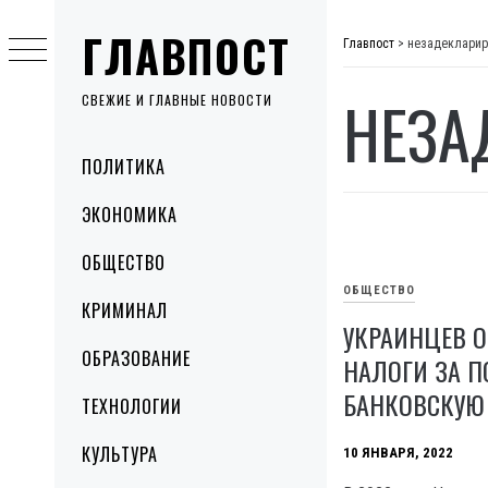
Skip
ГЛАВПОСТ
to
Главпост
>
незадекларир
content
НЕЗА
СВЕЖИЕ И ГЛАВНЫЕ НОВОСТИ
Primary
ПОЛИТИКА
Menu
ЭКОНОМИКА
ОБЩЕСТВО
ОБЩЕСТВО
КРИМИНАЛ
УКРАИНЦЕВ О
ОБРАЗОВАНИЕ
НАЛОГИ ЗА П
БАНКОВСКУЮ
ТЕХНОЛОГИИ
КУЛЬТУРА
10 ЯНВАРЯ, 2022