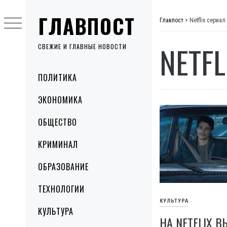
Skip
ГЛАВПОСТ
to
Главпост
>
Netflix сериал
content
NETFL
СВЕЖИЕ И ГЛАВНЫЕ НОВОСТИ
Primary
ПОЛИТИКА
Menu
ЭКОНОМИКА
ОБЩЕСТВО
КРИМИНАЛ
ОБРАЗОВАНИЕ
ТЕХНОЛОГИИ
КУЛЬТУРА
КУЛЬТУРА
НА NETFLIX 