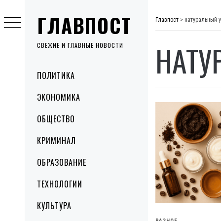
Skip
ГЛАВПОСТ
to
Главпост
>
натуральный 
content
НАТУ
СВЕЖИЕ И ГЛАВНЫЕ НОВОСТИ
Primary
ПОЛИТИКА
Menu
ЭКОНОМИКА
ОБЩЕСТВО
КРИМИНАЛ
ОБРАЗОВАНИЕ
ТЕХНОЛОГИИ
КУЛЬТУРА
РАЗНОЕ