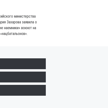
сийского министерства
рия Захарова заявила о
кие наемники» воюют на
 «нацбатальонов».