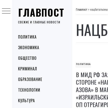
Skip
ГЛАВПОСТ
to
Главпост
>
нацбатальоны
content
НАЦБ
СВЕЖИЕ И ГЛАВНЫЕ НОВОСТИ
Primary
ПОЛИТИКА
Menu
ЭКОНОМИКА
ОБЩЕСТВО
ПОЛИТИКА
КРИМИНАЛ
В МИД РФ ЗА
ОБРАЗОВАНИЕ
СТОРОНЕ «Н
АЗОВА» В М
ТЕХНОЛОГИИ
«ИЗРАИЛЬСКИ
КУЛЬТУРА
ОП ОТРЕАГИ