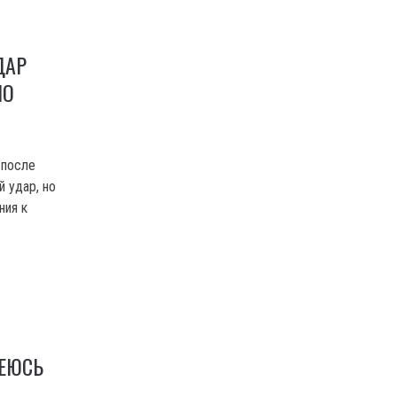
ДАР
НО
 после
й удар, но
ния к
РЕЮСЬ