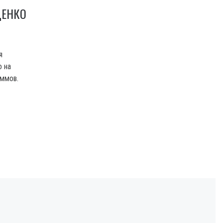
ЦЕНКО
я
о на
аммов.