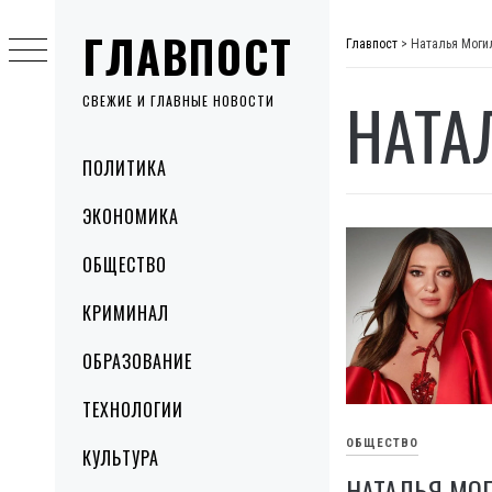
Skip
ГЛАВПОСТ
to
Главпост
>
Наталья Моги
content
НАТА
СВЕЖИЕ И ГЛАВНЫЕ НОВОСТИ
Primary
ПОЛИТИКА
Menu
ЭКОНОМИКА
ОБЩЕСТВО
КРИМИНАЛ
ОБРАЗОВАНИЕ
ТЕХНОЛОГИИ
ОБЩЕСТВО
КУЛЬТУРА
НАТАЛЬЯ МО