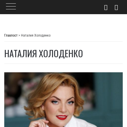
Skip
to
Главпост
>
Наталия Холоденко
content
НАТАЛИЯ ХОЛОДЕНКО