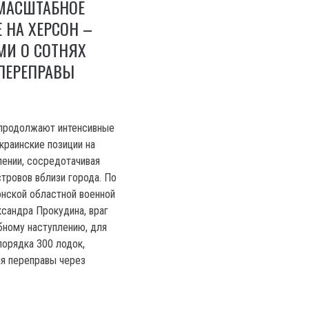
 МАСШТАБНОЕ
 НА ХЕРСОН –
МИ О СОТНЯХ
ПЕРЕПРАВЫ
 продолжают интенсивные
краинские позиции на
ении, сосредотачивая
стровов вблизи города. По
нской областной военной
сандра Прокудина, враг
бному наступлению, для
порядка 300 лодок,
я переправы через